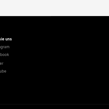
sie uns
Neues Fenster
agram
Neues Fenster
ebook
Neues Fenster
er
Neues Fenster
ube