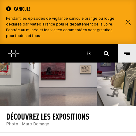
CANICULE
Pendant les épisodes de vigilance canicule orange ou rouge
F
déclarés par Météo-France pour le département de la Loire,
l’entrée au musée et les visites commentées sont gratuites
pour toutes et tous.
Rechercher
FR
DÉCOUVREZ LES EXPOSITIONS
Photo : Marc Domage