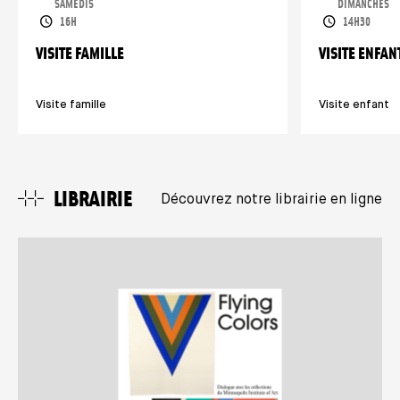
SAMEDIS
DIMANCHES
HORAIRES
HORAIRES
16H
14H30
VISITE FAMILLE
VISITE ENFAN
Visite famille
Visite enfant
LIBRAIRIE
Découvrez notre librairie en ligne