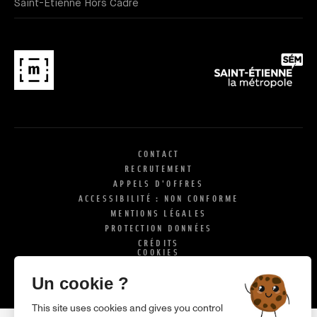
Saint-Étienne Hors Cadre
CONTACT
RECRUTEMENT
APPELS D'OFFRES
ACCESSIBILITÉ : NON CONFORME
MENTIONS LÉGALES
PROTECTION DONNÉES
CRÉDITS
COOKIES
X
SI
Un cookie ?
This site uses cookies and gives you control