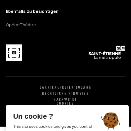
Ebenfalls zu besichtigen
Opéra-Théâtre
BARRIEREFREIER ZUGANG
RECHTLICHE HINWEISE
NACHWEISE
COOKIES
X
SI
Un cookie ?
This site uses cookies and gives you control