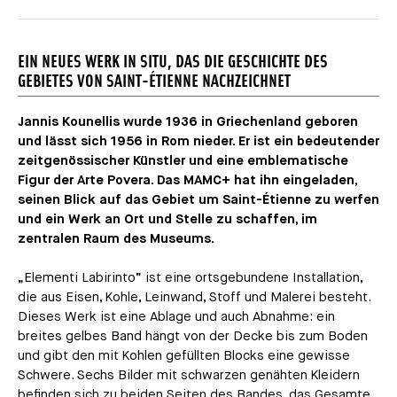
EIN NEUES WERK IN SITU, DAS DIE GESCHICHTE DES
GEBIETES VON SAINT-ÉTIENNE NACHZEICHNET
Jannis Kounellis wurde 1936 in Griechenland geboren
und lässt sich 1956 in Rom nieder. Er ist ein bedeutender
zeitgenössischer Künstler und eine emblematische
Figur der Arte Povera. Das MAMC+ hat ihn eingeladen,
seinen Blick auf das Gebiet um Saint-Étienne zu werfen
und ein Werk an Ort und Stelle zu schaffen, im
zentralen Raum des Museums.
„Elementi Labirinto“ ist eine ortsgebundene Installation,
die aus Eisen, Kohle, Leinwand, Stoff und Malerei besteht.
Dieses Werk ist eine Ablage und auch Abnahme: ein
breites gelbes Band hängt von der Decke bis zum Boden
und gibt den mit Kohlen gefüllten Blocks eine gewisse
Schwere. Sechs Bilder mit schwarzen genähten Kleidern
befinden sich zu beiden Seiten des Bandes, das Gesamte