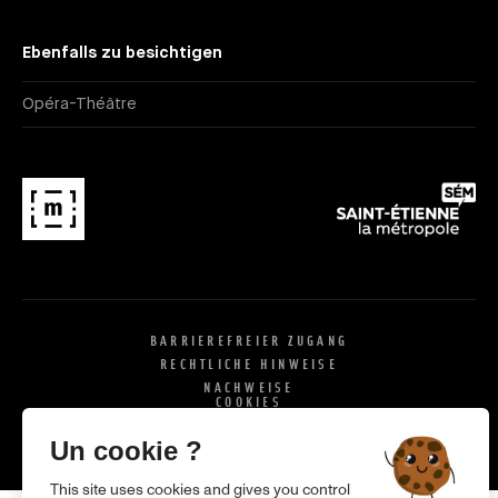
Ebenfalls zu besichtigen
Opéra-Théâtre
BARRIEREFREIER ZUGANG
RECHTLICHE HINWEISE
NACHWEISE
COOKIES
X
SI
Un cookie ?
This site uses cookies and gives you control