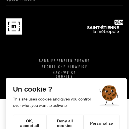
BARRIEREFREIER ZUGANG
RECHTLICHE HINWEISE
NACHWEISE
COOKIES
X
SI
Un cookie ?
This site uses cookies and gives you control
over what you want to activate
OK,
Deny all
Personalize
accept all
cookies