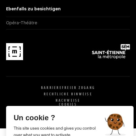
Ebenfalls zu besichtigen
Opéra-Théâtre
BARRIEREFREIER ZUGANG
RECHTLICHE HINWEISE
NACHWEISE
COOKIES
X
SI
Un cookie ?
This site uses cookies and gives you control
over what you want to activate