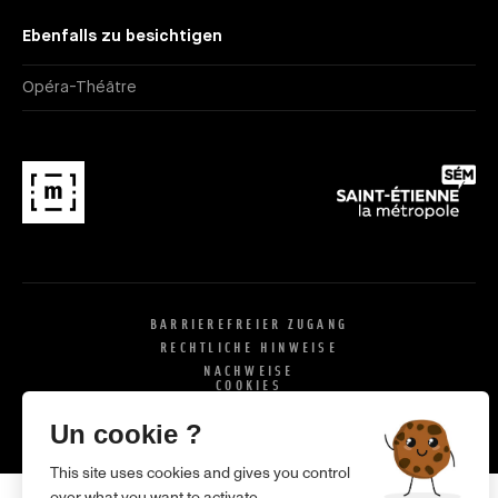
Ebenfalls zu besichtigen
Opéra-Théâtre
BARRIEREFREIER ZUGANG
RECHTLICHE HINWEISE
NACHWEISE
COOKIES
X
SI
Un cookie ?
This site uses cookies and gives you control