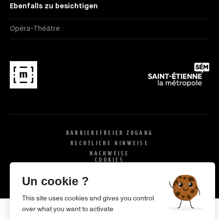
Ebenfalls zu besichtigen
Opéra-Théâtre
BARRIEREFREIER ZUGANG
RECHTLICHE HINWEISE
NACHWEISE
COOKIES
X
SI
Un cookie ?
This site uses cookies and gives you control
over what you want to activate