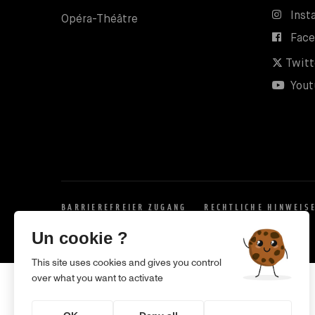
Inst
Opéra-Théâtre
Fac
Twitt
Yout
BARRIEREFREIER ZUGANG
RECHTLICHE HINWEIS
X
Un cookie ?
This site uses cookies and gives you control
over what you want to activate