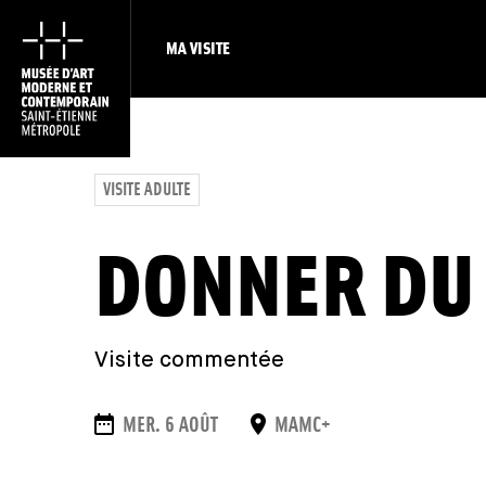
MA VISITE
VISITE ADULTE
DONNER DU 
Visite commentée
DAUER
ORT
MER. 6 AOÛT
MAMC+