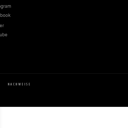
Neues Fenster
agram
Neues Fenster
ebook
Neues Fenster
er
Neues Fenster
ube
E
NACHWEISE