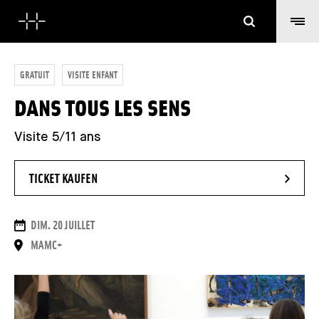
Suchen
GRATUIT
VISITE ENFANT
DANS TOUS LES SENS
Visite 5/11 ans
- NEUES FENSTER
TICKET KAUFEN
DAUER
DIM. 20 JUILLET
ORT
MAMC+