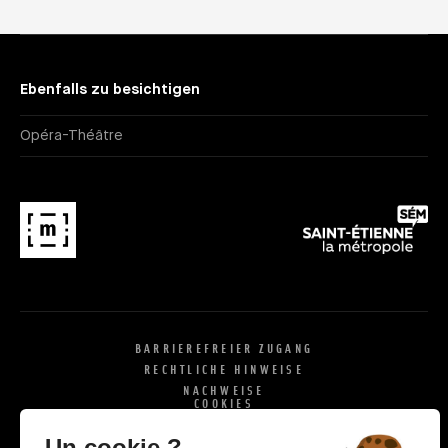
Ebenfalls zu besichtigen
Opéra-Théâtre
BARRIEREFREIER ZUGANG
RECHTLICHE HINWEISE
NACHWEISE
COOKIES
X
SI
Un cookie ?