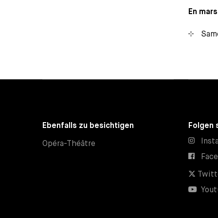
En mars
Same
Ebenfalls zu besichtigen
Folgen 
Inst
Opéra-Théâtre
Fac
Twitt
Yout