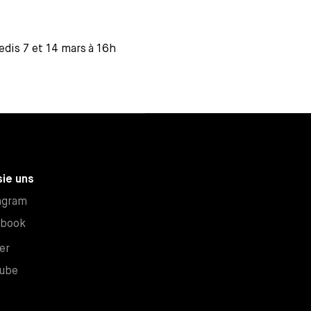
dis 7 et 14 mars à 16h
sie uns
Neues Fenster
agram
Neues Fenster
ebook
Neues Fenster
er
Neues Fenster
ube