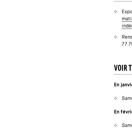
Expo
mati
indé
Rens
77 7
VOIR 
En janvi
Same
En févri
Same