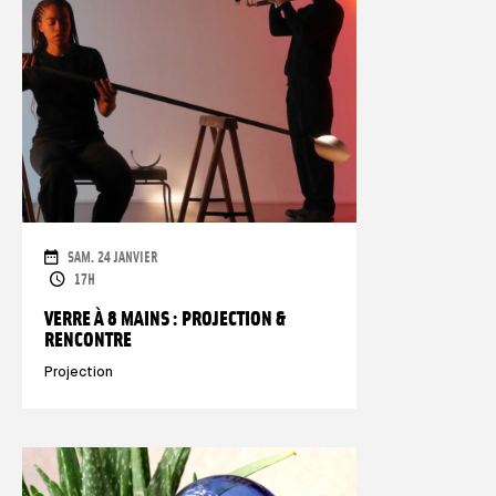
DAUER
SAM. 24 JANVIER
ÖFFNUNGSZEITEN
17H
VERRE À 8 MAINS : PROJECTION &
RENCONTRE
Projection