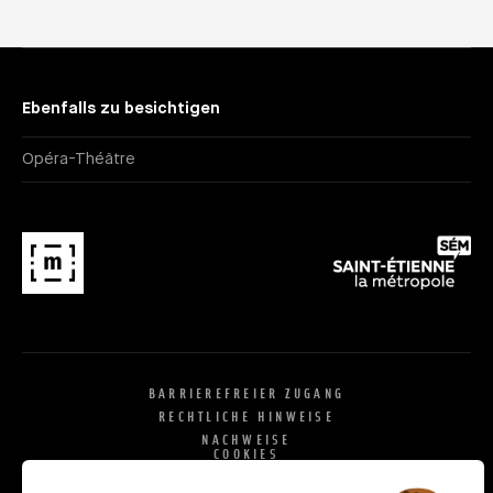
Ebenfalls zu besichtigen
Opéra-Théâtre
BARRIEREFREIER ZUGANG
RECHTLICHE HINWEISE
NACHWEISE
COOKIES
X
SI