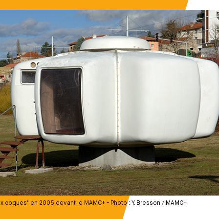
six coques" en 2005 devant le MAMC+ - Photo : Y. Bresson / MAMC+