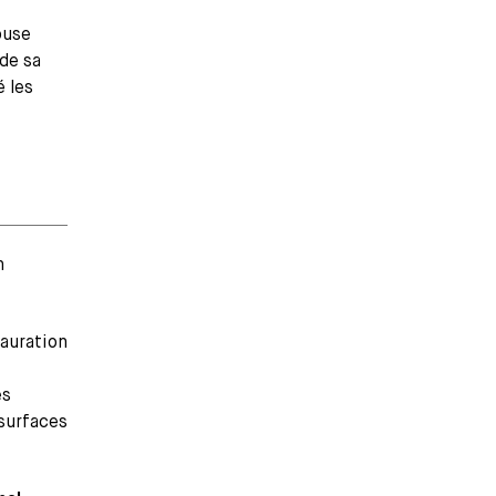
ouse
 de sa
é les
n
auration
es
 surfaces