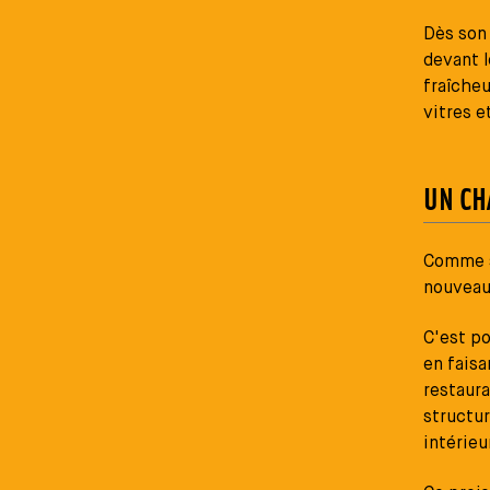
Dès son 
devant l
fraîcheu
vitres e
UN CH
Comme si
nouveau
C'est p
en faisa
restaur
structur
intérieu