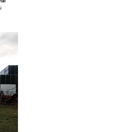
nal
u