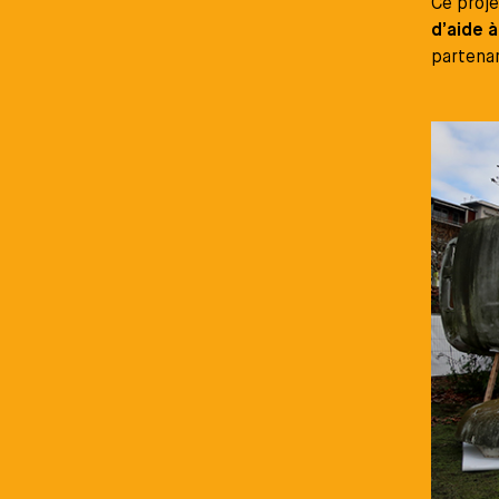
Ce proje
d’aide à
partenar
Média