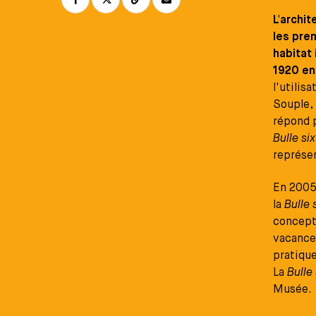
L'archi
les pre
habitat 
1920 en
l'utilis
Souple, 
répond p
Bulle si
représen
En 2005
la
Bulle 
concepti
vacances
pratique
La
Bulle
Musée.