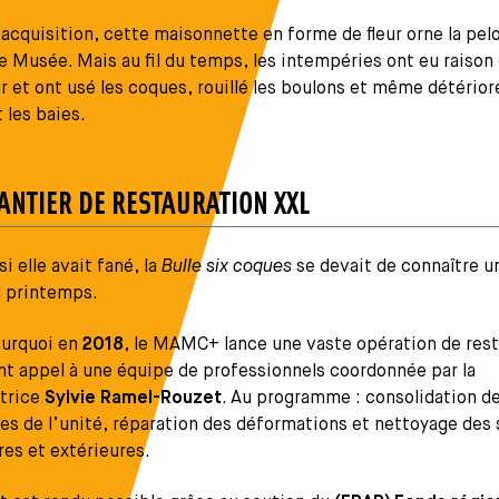
acquisition, cette maisonnette en forme de fleur orne la pel
e Musée. Mais au fil du temps, les intempéries ont eu raison
r et ont usé les coques, rouillé les boulons et même détérior
t les baies.
ANTIER DE RESTAURATION XXL
 elle avait fané, la
Bulle six coques
se devait de connaître u
 printemps.
ourquoi en
2018
, le MAMC+ lance une vaste opération de rest
nt appel à une équipe de professionnels coordonnée par la
atrice
Sylvie Ramel-Rouzet
. Au programme : consolidation d
es de l’unité, réparation des déformations et nettoyage des
res et extérieures.