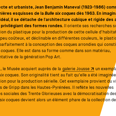
tecte et urbaniste, Jean Benjamin Maneval (1923-1986) co
mières esquisses de la
Bulle six coques
dès 1963. En imagin
idéal, il se détache de l'architecture cubique et rigide des
 privilégiant des formes rondes.
Il oriente ses recherches s
ation du plastique pour la production de cette cellule d'habita
peu coûteux, et déclinable en différentes couleurs, le plasti
arfaitement à la conception des coques arrondies qui consti
x coques
. Elle est dans sa forme comme dans son matériau,
tative de la génération Pop Art.
, le Musée acquiert auprès de la
galerie Jousse
un exempla
six coques
. Son originalité tient au fait qu'elle a été imaginé
on pour la production sérielle. Cet exemplaire provient du vi
 de Gripp dans les Hautes-Pyrénées. Il reflète les nouvelles
s sociales des Trente Glorieuses avec la démocratisation des 
 six coques
devient alors un élément phare de la collection d