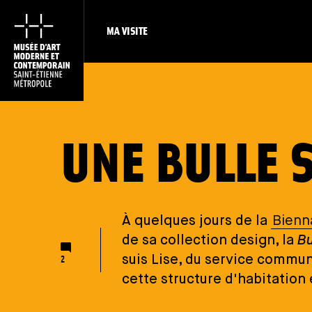
MA VISITE
UNE BULLE 
À quelques jours de la
Bienn
de sa collection design, la
Bu
Nombre de commentaires
suis Lise, du service communi
2
cette structure d'habitation