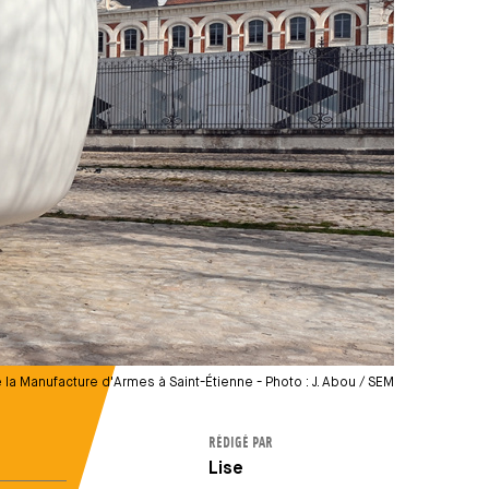
 la Manufacture d'Armes à Saint-Étienne - Photo : J. Abou / SEM
RÉDIGÉ PAR
Auteur
Lise