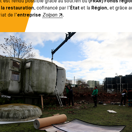
t est rendu possible grâce au soutien du
(FRAR) Fonds régio
 la restauration
, cofinancé par l’
État
et la
Région
,
et
grâce a
iat de l’
entreprise
Zolpan
.