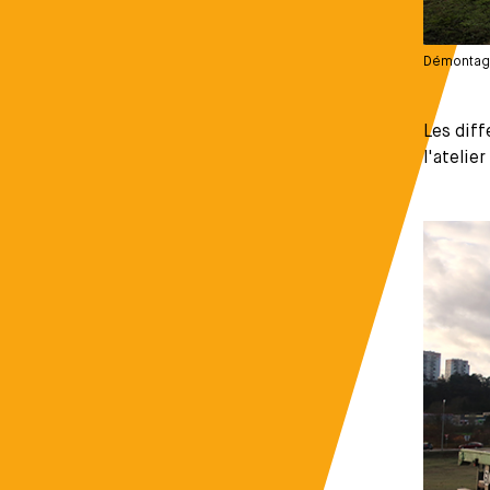
Démontage 
Les dif
l'atelie
Média