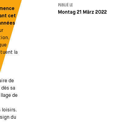
PUBLIÉ LE
mmence
Montag 21 März 2022
ant cet
 années
ur
tion.
que
tuent la
ire de
e dès sa
llage de
loisirs.
esign du