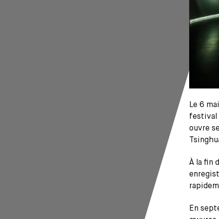
Le 6 mai
festival
ouvre se
Tsinghu
À la fin
enregist
rapidem
En sept