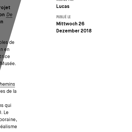
Auteur
Lucas
rojet
ion
De
PUBLIÉ LE
un
Mittwoch 26
Dezember 2018
bles de
on en
trice
 Musée.
Chemins
es de la
ns qui
. Le
poraine,
réalisme