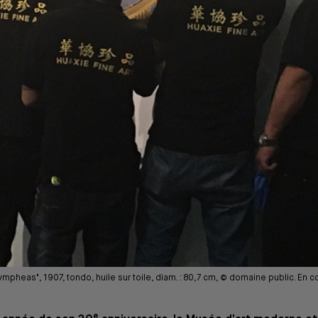
mpheas", 1907, tondo, huile sur toile, diam. : 80,7 cm, © domaine public. En co
e