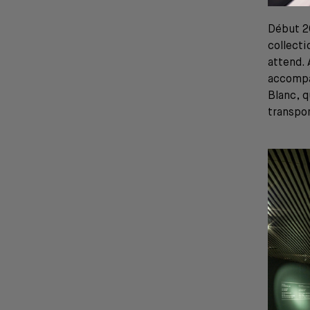
Début 20
collecti
attend. 
accompag
Blanc, q
transpo