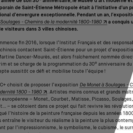
, année de son 30
anniversaire, le Musée d’art moderne et
rain de Saint-Étienne Métropole était à l’initiative d’un p
tional d’envergure exceptionnelle. Pendant un an, l’exposit
 Soulages - Chemins de la modernité 1800-1980
a conquis 
de visiteurs dans 3 villes chinoises.
mence fin 2016, lorsque l’Institut Français et des responsa
chinois contactent Saint-Étienne pour un projet d’expositi
Martine Dancer-Mourès, est alors fraîchement nommée direc
e
rim et se charge de la programmation du 30
anniversaire du
epte aussitôt ce défi et mobilise toute l’équipe !
+ choisit de proposer l’expositio
n
De Monet à Soulages - 
dernité 1800 - 1980
. Artistes moins connus et grands maîtr
e européenne – Monet, Courbet, Matisse, Picasso, Soulages,
… – se côtoient dans ce projet qui fait revivre les révolutio
ué l’histoire de la peinture française depuis les années 1800
 entraîne le visiteur du réalisme à la peinture la plus contem
nt par l’impressionnisme, le symbolisme, le cubisme, le sur