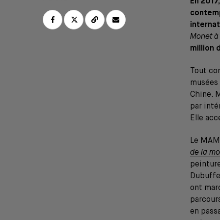
En 2017
contempo
interna
Monet à
million 
Tout com
musées 
Chine. 
par inté
Elle acc
Le MAMC
de la mo
peintur
Dubuffet
ont marq
parcours
en passa