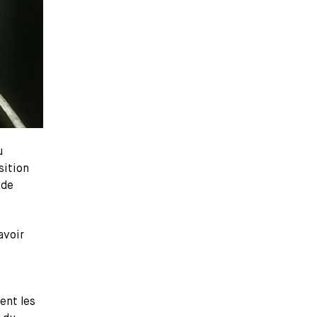
u
sition
 de
avoir
ent les