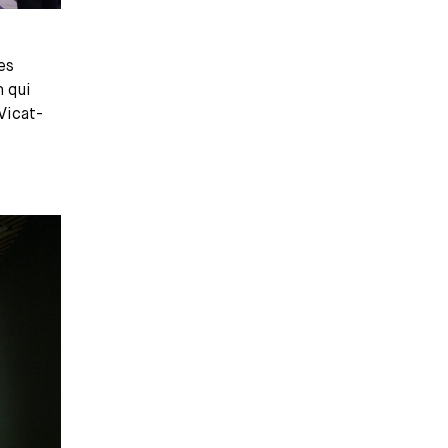
es
h qui
Vicat-