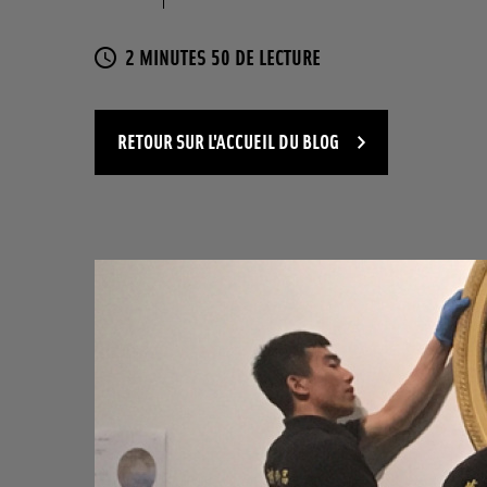
TEMPS DE LECTURES
2 MINUTES 50 DE LECTURE
RETOUR SUR L'ACCUEIL DU BLOG