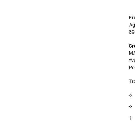
Pr
Ag
69
Cr
MA
Yv
Pe
Tr