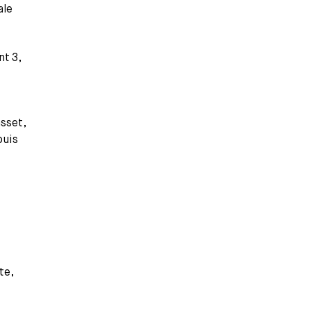
ale
t 3,
sset,
ouis
te,