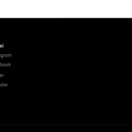
ci
Nuova finestra
agram
Nuova finestra
ebook
Nuova finestra
er
Nuova finestra
ube