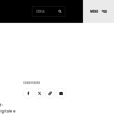
MODULO DI RICERCA DEL SITO
MENU
CERCA
CONDIVIDERE
t-
igitale e