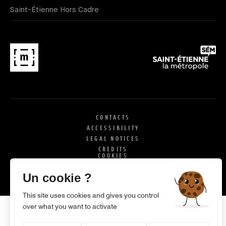
Saint-Étienne Hors Cadre
CONTACTS
ACCESSIBILITY
LEGAL NOTICES
CREDITS
COOKIES
X
SI
Un cookie ?
This site uses cookies and gives you control
over what you want to activate