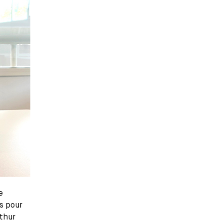
e
s pour
rthur