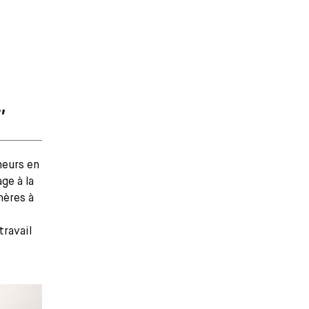
,
neurs en
ge à la
hères à
travail