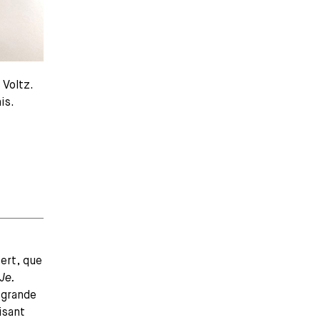
 Voltz.
is.
ert, que
Je.
 grande
isant