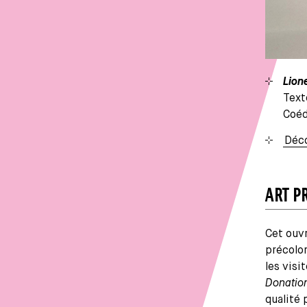
Lion
Text
Coéd
Déco
ART P
Cet ouvr
précolom
les visi
Donatio
qualité 