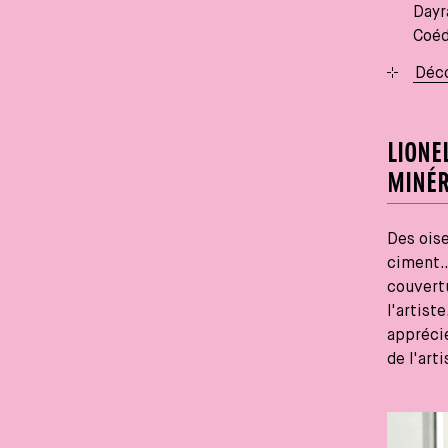
Dayr
Coéd
Déco
LIONE
MINÉR
Des ois
ciment… 
couvertu
l'artist
apprécie
de l'arti