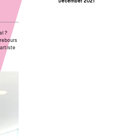
December 2021
el ?
 rebours
artiste