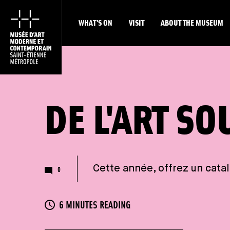
WHAT'S ON
VISIT
ABOUT THE MUSEUM
DE L'ART SO
Cette année, offrez un catal
Nombre de commentaires
0
READING TIME
6 MINUTES READING