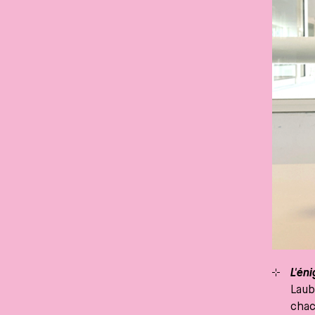
L'én
Laub
chac