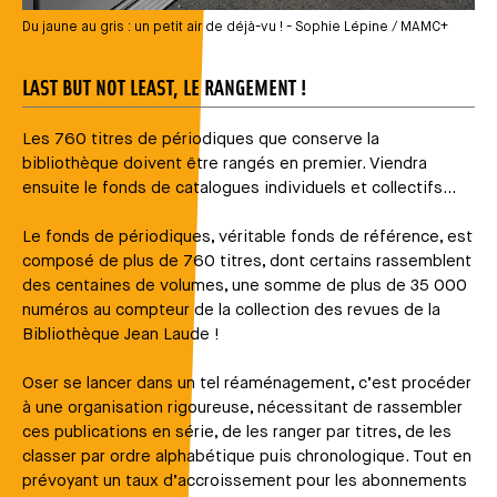
Du jaune au gris : un petit air de déjà-vu ! - Sophie Lépine / MAMC+
LAST BUT NOT LEAST, LE RANGEMENT !
Les 760 titres de périodiques que conserve la
bibliothèque doivent être rangés en premier. Viendra
ensuite le fonds de catalogues individuels et collectifs...
Le fonds de périodiques, véritable fonds de référence, est
composé de plus de 760 titres, dont certains rassemblent
des centaines de volumes, une somme de plus de 35 000
numéros au compteur de la collection des revues de la
Bibliothèque Jean Laude !
Oser se lancer dans un tel réaménagement, c’est procéder
à une organisation rigoureuse, nécessitant de rassembler
ces publications en série, de les ranger par titres, de les
classer par ordre alphabétique puis chronologique. Tout en
prévoyant un taux d’accroissement pour les abonnements