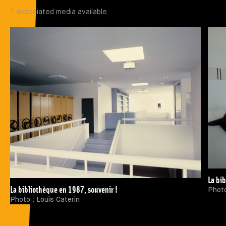
7 associated media available
La bi
La bibliothèque en 1987, souvenir !
Phot
Photo : Louis Caterin