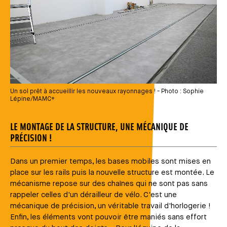
Un sol prêt à accueillir les nouveaux rayonnages ! - Photo : Sophie
Lépine/MAMC+
LE MONTAGE DE LA STRUCTURE, UNE MÉCANIQUE DE
PRÉCISION !
Dans un premier temps, les bases mobiles sont mises en
place sur les rails puis la nouvelle structure est montée. Le
mécanisme repose sur des chaînes qui ne sont pas sans
rappeler celles d'un dérailleur de vélo. C'est une
mécanique de précision, un véritable travail d'horlogerie !
Enfin, les éléments vont pouvoir être maniés sans effort