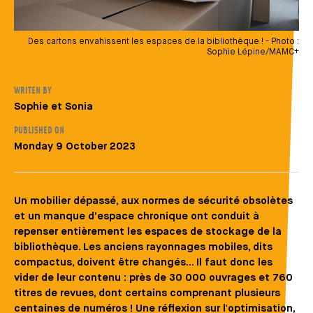
Des cartons envahissent les espaces de la bibliothèque ! - Photo :
Sophie Lépine/MAMC+
WRITEN BY
Auteur
Sophie et Sonia
PUBLISHED ON
Monday 9 October 2023
Un mobilier dépassé, aux normes de sécurité obsolètes
et un manque d’espace chronique ont conduit à
repenser entièrement les espaces de stockage de la
bibliothèque. Les anciens rayonnages mobiles, dits
compactus, doivent être changés... Il faut donc les
vider de leur contenu : près de 30 000 ouvrages et 760
titres de revues, dont certains comprenant plusieurs
centaines de numéros ! Une réflexion sur l'optimisation,