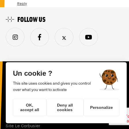
Le
Reply
fonds
de…
FOLLOW US
by
Jean
Paul
Morin
(not
verified)
X
Un cookie ?
Also visit
This site uses cookies and gives you control
over what you want to activate
La Cité du design
Puits Couriot/Parc-Musée de la Mine
OK,
Deny all
Personalize
accept all
cookies
Musée d'art et d'industrie
Site Le Corbusier