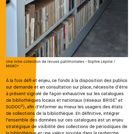
Une riche collection de revues patrimoniales - Sophie Lépine /
MAMC+
À la fois défi et enjeu, ce fonds à la disposition des publics
sur demande et en consultation sur place, nécessite d'être
à présent signalé de façon exhaustive sur les catalogues
1
de bibliothèques locaux et nationaux (réseaux BRISE
et
2
SUDOC
), afin d’informer au mieux les usagers des états
de collections de la bibliothèque. En définitive, intégrer
l’ensemble des données sur ces catalogues est un enjeu
stratégique de visibilité des collections de périodiques de
la bibliothèque et une valeur ajoutée dans la recherche