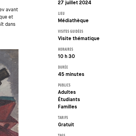
27 juillet 2024
iev avant
LIEU
ique et
Médiathèque
aît dans
VISITES GUIDÉES
Visite thématique
HORAIRES
10 h 30
DURÉE
45 minutes
PUBLICS
Adultes
Étudiants
Familles
TARIFS
Gratuit
TAGS