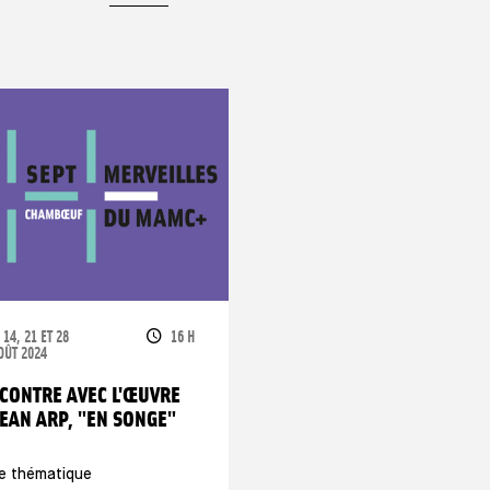
ATES
OPENING TIMES
 14, 21 ET 28
16 H
OÛT 2024
CONTRE AVEC L'ŒUVRE
JEAN ARP, "EN SONGE"
te thématique