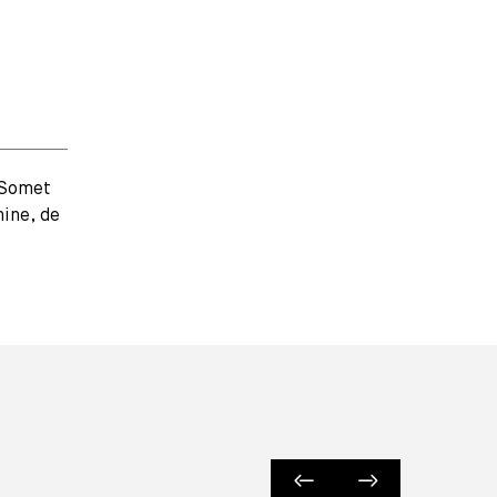
e Somet
mine, de
EVÈNEMENTS PRÉCÉDENTS
EVÈNEMENTS SUIVANTS