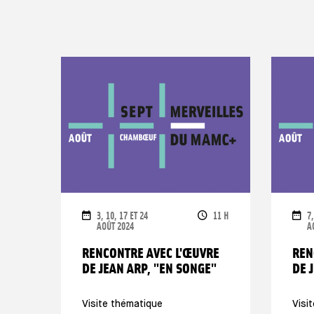
DATES
OPENING TIMES
D
3, 10, 17 ET 24
11 H
7,
AOÛT 2024
A
RENCONTRE AVEC L'ŒUVRE
REN
DE JEAN ARP, "EN SONGE"
DE 
Visite thématique
Visi