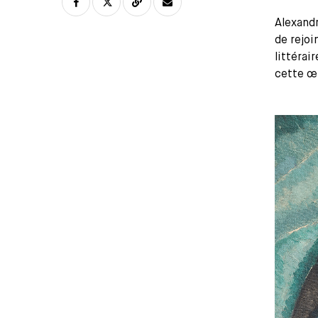
Alexandr
de rejoi
littérai
cette œu
Média