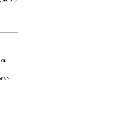
 photo : C.
e
 du
ons ?