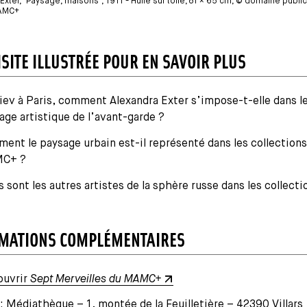
Exter, "Paysage, maisons", 1911 - Huile sur toile, 81 × 65 cm, © domaine public,
AMC+
ISITE ILLUSTRÉE POUR EN SAVOIR PLUS
iev à Paris, comment Alexandra Exter s’impose-t-elle dans l
age artistique de l’avant-garde ?
ent le paysage urbain est-il représenté dans les collections
C+ ?
s sont les autres artistes de la sphère russe dans les collecti
MATIONS COMPLÉMENTAIRES
ouvrir
Sept Merveilles du MAMC+
 : Médiathèque – 1, montée de la Feuilletière – 42390 Villars