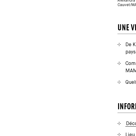
Alexandra 
Cauvet/M
UNE V
De K
pays
Comm
MAM
Quel
INFOR
Déc
Lieu