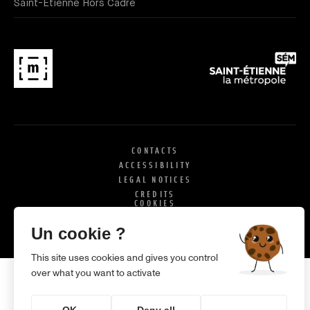
Saint-Étienne Hors Cadre
CONTACTS
ACCESSIBILITY
LEGAL NOTICES
CREDITS
COOKIES
X
SI
Un cookie ?
This site uses cookies and gives you control
over what you want to activate