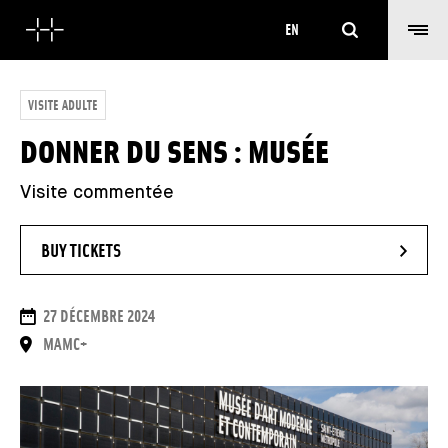
Search
EN
VISITE ADULTE
DONNER DU SENS : MUSÉE
Visite commentée
- NEW WINDOW
BUY TICKETS
DATES
27 DÉCEMBRE 2024
PLACE
MAMC+