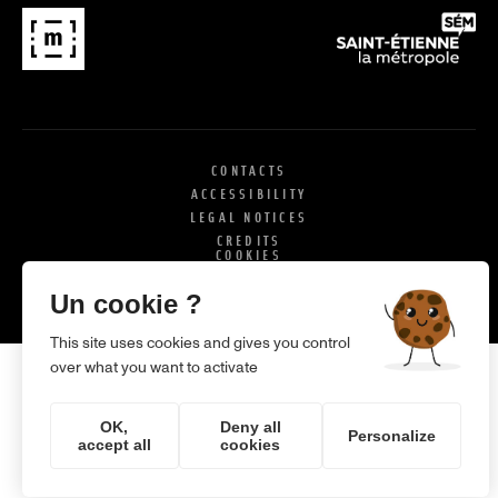
CONTACTS
ACCESSIBILITY
LEGAL NOTICES
CREDITS
COOKIES
X
SI
Un cookie ?
This site uses cookies and gives you control
over what you want to activate
OK,
Deny all
Personalize
accept all
cookies