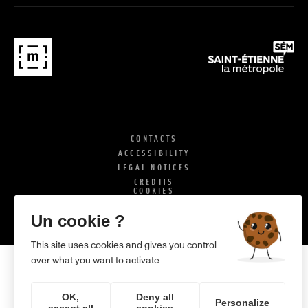
CONTACTS
ACCESSIBILITY
LEGAL NOTICES
CREDITS
COOKIES
X
SI
Un cookie ?
This site uses cookies and gives you control
over what you want to activate
OK,
Deny all
Personalize