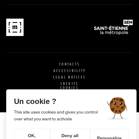
CONTACTS
ACCESSIBILITY
LEGAL NOTICES
CREDITS
COOKIES
X
SI
Un cookie ?
This site uses cookies and gives you control
over what you want to activate
OK,
Deny all
Personalize