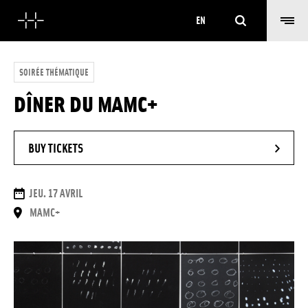
Search
EN
SOIRÉE THÉMATIQUE
DÎNER DU MAMC+
- NEW WINDOW
BUY TICKETS
DATES
JEU. 17 AVRIL
PLACE
MAMC+