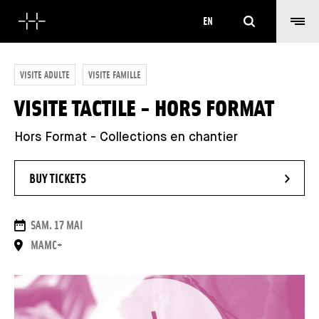
Search
EN
VISITE ADULTE
VISITE FAMILLE
VISITE TACTILE - HORS FORMAT
Hors Format - Collections en chantier
- NEW WINDOW
BUY TICKETS
DATES
SAM. 17 MAI
PLACE
MAMC+