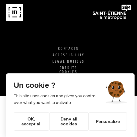
CONTACTS
ACCESSIBILITY
LEGAL NOTICES
CREDITS
COOKIES
X
SI
Un cookie ?
This site uses cookies and gives you control
over what you want to activate
OK,
Deny all
Personalize
accept all
cookies