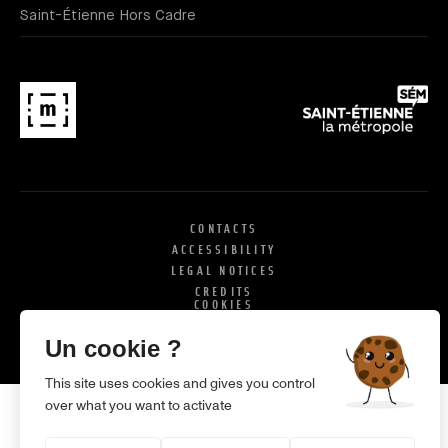
Saint-Étienne Hors Cadre
CONTACTS
ACCESSIBILITY
LEGAL NOTICES
CREDITS
COOKIES
X
SI
Un cookie ?
This site uses cookies and gives you control
over what you want to activate