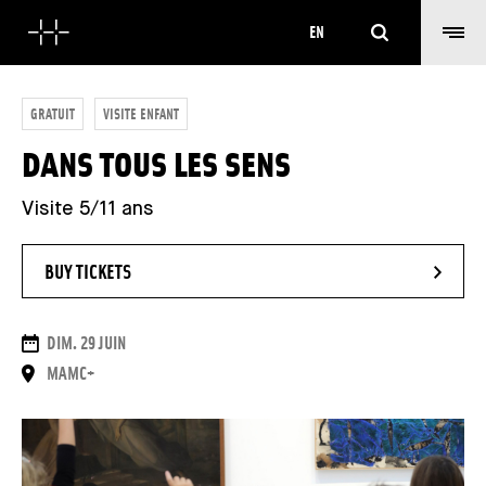
Search
EN
GRATUIT
VISITE ENFANT
DANS TOUS LES SENS
Visite 5/11 ans
- NEW WINDOW
BUY TICKETS
DATES
DIM. 29 JUIN
PLACE
MAMC+