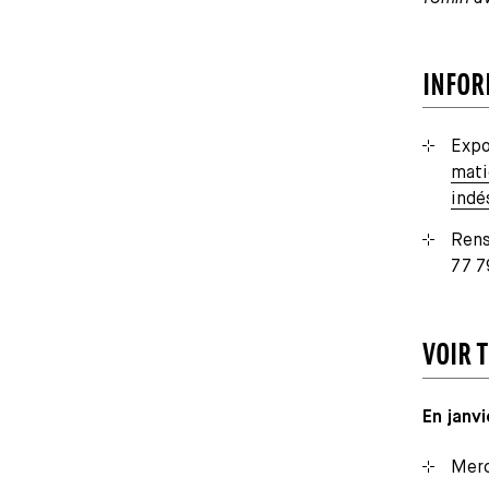
INFOR
Expo
mati
indé
Rens
77 7
VOIR 
En janvi
Merc