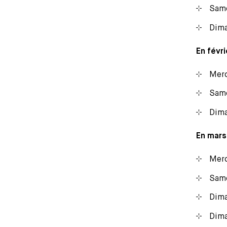
Same
Dima
En févri
Merc
Same
Dima
En mars
Merc
Same
Dima
Dima