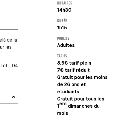
HORAIRES
14h30
DURÉE
1h15
PUBLICS
elà de la
Adultes
ur les
TARIFS
8,5€ tarif plein
 Tél. : 04
7€ tarif réduit
Gratuit pour les moins
de 26 ans et
étudiants
Gratuit pour tous les
ers
1
dimanches du
mois