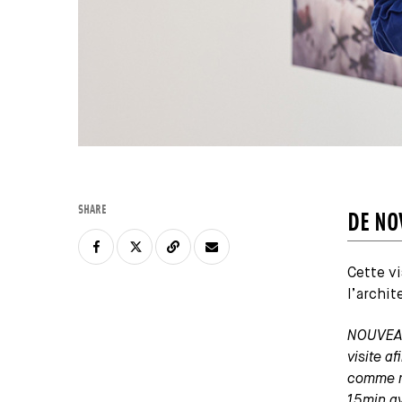
SHARE
DE NO
Cette vi
l’archit
NOUVEAU
visite a
comme ma
15min ava