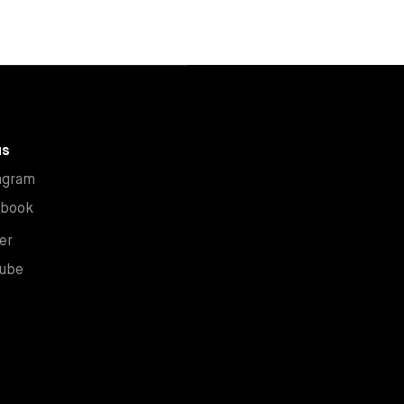
us
New window
agram
New window
ebook
New window
er
New window
ube