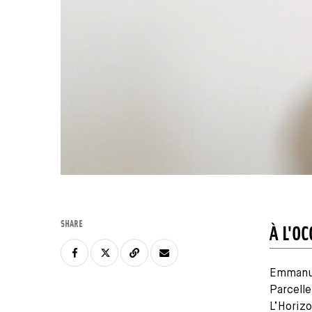
SHARE
À L'O
Emmanue
Parcelle
L’Horizo