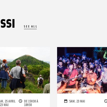
SSI
SEE ALL
ATES
OPENING TIMES
DATES
AM. 25 AVRIL
DE 15H30 À
SAM. 23 MAI
 23 MAI
18H30