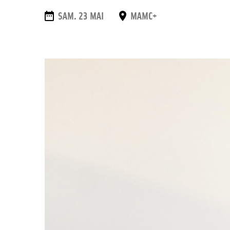
DATES
PLACE
SAM. 23 MAI
MAMC+