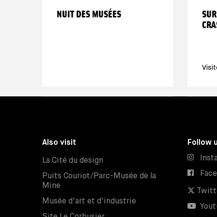
NUIT DES MUSÉES
SUR
CRA
Visi
Also visit
Follow 
Inst
La Cité du design
Fac
Puits Couriot/Parc-Musée de la
Mine
Twitt
Musée d'art et d'industrie
Yout
Site Le Corbusier