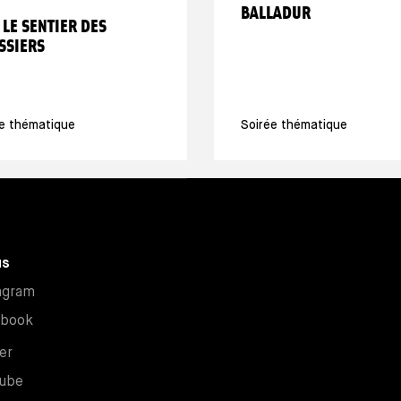
BALLADUR
 LE SENTIER DES
SSIERS
te thématique
Soirée thématique
us
New window
agram
New window
ebook
New window
er
New window
ube