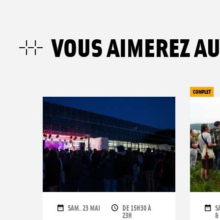
VOUS AIMEREZ AU
COMPLET
DATES
OPENING TIMES
D
SAM. 23 MAI
DE 15H30 À
S
23H
&