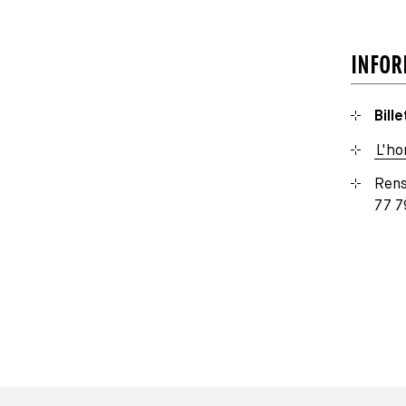
INFOR
Bille
L'ho
Rens
77 7