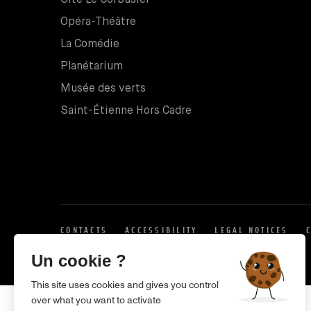
Opéra-Théâtre
La Comédie
Planétarium
Musée des verts
Saint-Étienne Hors Cadre
CONTACTS
ACCESSIBILITY
LEGAL NOTICES
X
Un cookie ?
This site uses cookies and gives you control
over what you want to activate