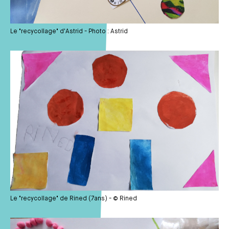
Le "recycollage" d'Astrid - Photo : Astrid
Média
Le "recycollage" de Rined (7ans) - © Rined
Média