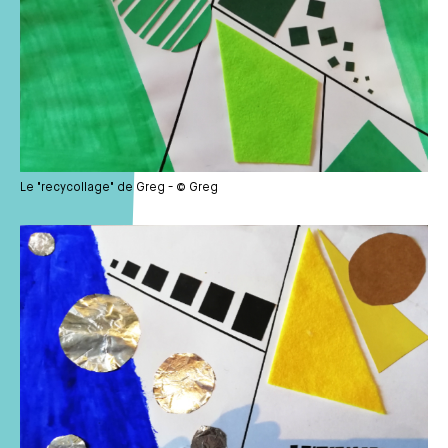
Le "recycollage" de Greg - © Greg
Média