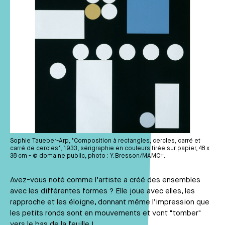
Sophie Taueber-Arp, "Composition à rectangles, cercles, carré et
carré de cercles", 1933, sérigraphie en couleurs tirée sur papier, 48 x
38 cm - © domaine public, photo : Y. Bresson/MAMC+.
Avez-vous noté comme l’artiste a créé des ensembles
avec les différentes formes ? Elle joue avec elles, les
rapproche et les éloigne, donnant même l’impression que
les petits ronds sont en mouvements et vont "tomber"
vers le bas de la feuille !