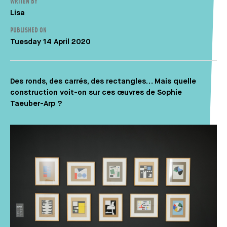
WRITEN BY
Auteur
Lisa
PUBLISHED ON
Tuesday 14 April 2020
Des ronds, des carrés, des rectangles… Mais quelle
construction voit-on sur ces œuvres de Sophie
Taeuber-Arp ?
Média