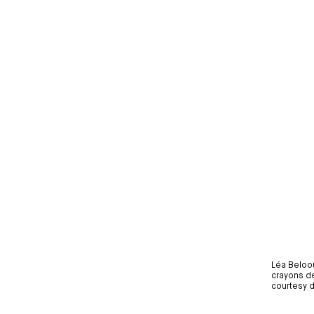
Léa Beloou
crayons de
courtesy de