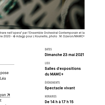
ntrare nell'opera" par l’Ensemble Orchestral Contemporain et la
 2020 - © Adagp pour J. Kounellis, photo : M. Cizeron/MAMC+
DATES
Dimanche 23 mai 2021
LIEU
Salles d'expositions
opose
du MAMC+
 Léa
ÉVÈNEMENTS
Spectacle vivant
ayan
HORAIRES
t
De 14 h à 17 h 15