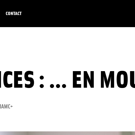
CONTACT
ES : ... EN M
 MAMC+