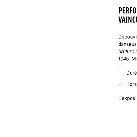
PERFO
VAINC
Découvr
danseus
brûlure 
1945
. M
Duré
Hora
L'exposi
Média