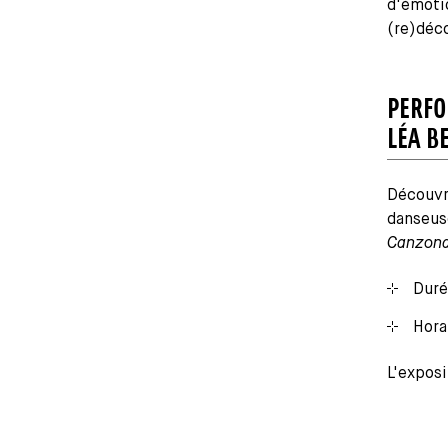
d'émotio
(re)déc
PERFO
LÉA B
Découvre
danseus
Canzona
Duré
Horai
L'expos
Média