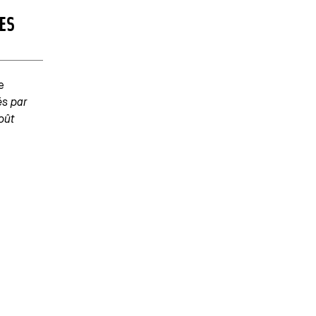
ES
e
és par
oût