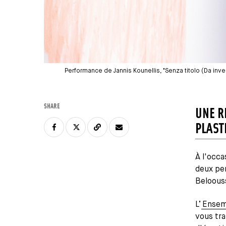
Performance de Jannis Kounellis, "Senza titolo (Da inv
SHARE
UNE R
PLAST
À l'occ
deux pe
Beloous
L’
Ensem
vous tr