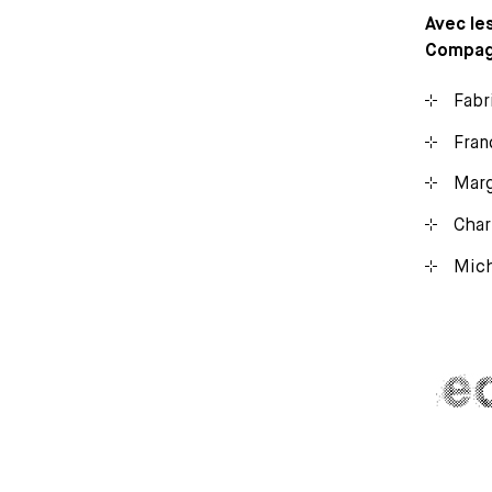
Avec le
Compagn
Fabr
Fran
Marg
Char
Mich