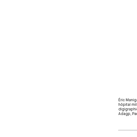
Éric Manig
hôpital mi
digigraphi
Adagp, Pa