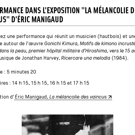
RMANCE DANS L'EXPOSITION "LA MÉLANCOLIE D
US" D'ÉRIC MANIGAUD
ez une performance qui réunit un musicien (hautbois) et un
e autour de l'œuvre
Gonichi Kimura, Motifs de kimono incrust
dans la peau, premier hôpital militaire d’Hiroshima, vers le 15 a
usique de Jonathan Harvey,
Ricercare una melodia
(1984).
e : 5 minutes 20
ires : 14 h 15, 15 h 15, 16 h 15 et 17 h 15
tion d'
Éric Manigaud,
La mélancolie des vaincus