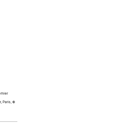
emier
, Paris, ©