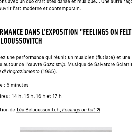
ns avec un duo d'artistes danse et musique... Une autre faç
ouvrir l'art moderne et contemporain.
RMANCE DANS L'EXPOSITION "FEELINGS ON FELT
ELOOUSSOVITCH
z une performance qui réunit un musicien (flutiste) et une
e autour de l'œuvre
Gaza strip
. Musique de Salvatore Sciarri
 di ringraziamento
(1985).
e : 5 minutes
res : 14 h, 15 h, 16 h et 17 h
ition de
Léa Belooussovitch,
Feelings on felt