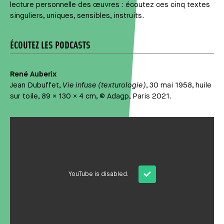
lecture personnelle des œuvres : écoutez ces cinq textes
singuliers, uniques, sensibles, instruits.
ÉCOUTEZ LES PODCASTS
René Auberix
Jean Dubuffet,
Vie infuse (texturologie)
, 30 mai 1958, huile
sur toile, 89 × 130 × 4 cm, © Adagp, Paris 2021.
Média
YouTube is disabled.