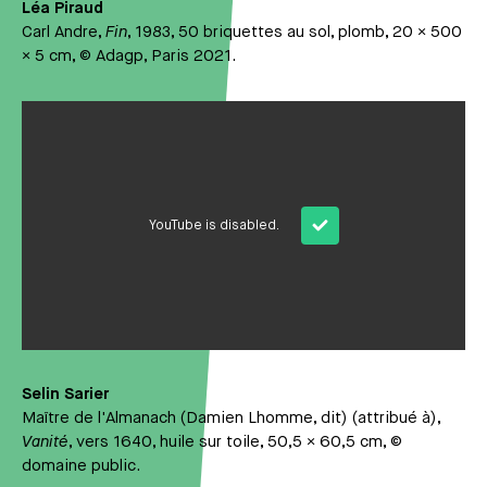
Léa Piraud
Carl Andre,
Fin
, 1983, 50 briquettes au sol, plomb, 20 × 500
× 5 cm, © Adagp, Paris 2021.
Média
YouTube is disabled.
Selin Sarier
Maître de l'Almanach (Damien Lhomme, dit) (attribué à),
Vanité
, vers 1640, huile sur toile, 50,5 × 60,5 cm, ©
domaine public.