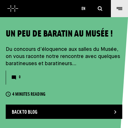
Search
EN
UN PEU DE BARATIN AU MUSÉE !
Du concours d’éloquence aux salles du Musée,
on vous raconte notre rencontre avec quelques
baratineuses et baratineurs…
Nombre de commentaires
0
READING TIME
4 MINUTES READING
BACK TO BLOG