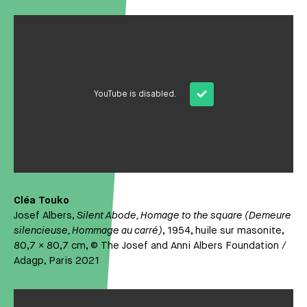
Média
YouTube is disabled.
Cléa Touko
Josef Albers,
Silent Abode, Homage to the square (Demeure
silencieuse, Hommage au carré)
, 1954, huile sur masonite,
80,7 × 80,7 cm, © The Josef and Anni Albers Foundation /
Adagp, Paris 2021
Média