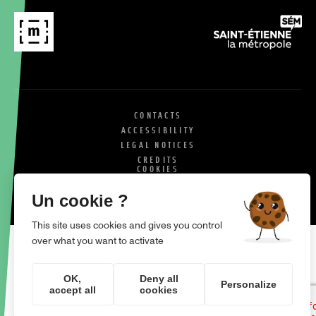
CONTACTS
ACCESSIBILITY
LEGAL NOTICES
CREDITS
COOKIES
X
SI
Un cookie ?
This site uses cookies and gives you control
over what you want to activate
OK,
Deny all
Personalize
accept all
cookies