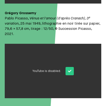
Grégory Grossemy
e
Pablo Picasso,
Vénus et l'amour (d'après Cranach), 3
variatio
n, 25 mai 1949, lithographie en noir tirée sur papier,
79,6 × 57,8 cm, tirage : 12/50, © Succession Picasso,
2021.
Média
YouTube is disabled.