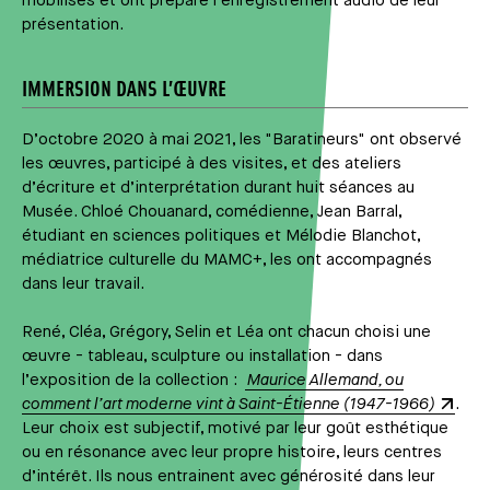
mobilisés et ont préparé l’enregistrement audio de leur
présentation.
IMMERSION DANS L’ŒUVRE
D’octobre 2020 à mai 2021, les "Baratineurs" ont observé
les œuvres, participé à des visites, et des ateliers
d’écriture et d’interprétation durant huit séances au
Musée. Chloé Chouanard, comédienne, Jean Barral,
étudiant en sciences politiques et Mélodie Blanchot,
médiatrice culturelle du MAMC+, les ont accompagnés
dans leur travail.
René, Cléa, Grégory, Selin et Léa ont chacun choisi une
œuvre - tableau, sculpture ou installation - dans
l’exposition de la collection :
Maurice Allemand, ou
comment l’art moderne vint à Saint-Étienne (1947-1966)
.
Leur choix est subjectif, motivé par leur goût esthétique
ou en résonance avec leur propre histoire, leurs centres
d’intérêt. Ils nous entrainent avec générosité dans leur