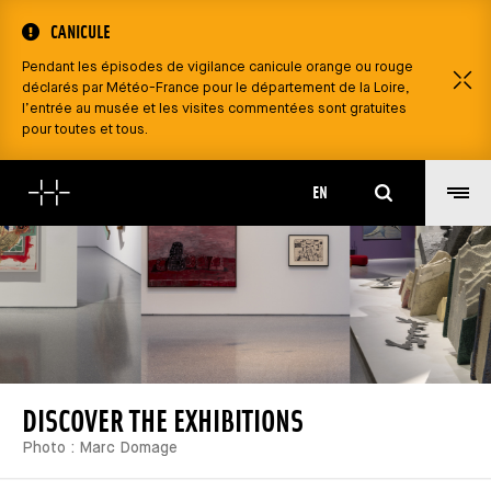
CANICULE
Pendant les épisodes de vigilance canicule orange ou rouge
C
déclarés par Météo-France pour le département de la Loire,
l’entrée au musée et les visites commentées sont gratuites
pour toutes et tous.
Search
EN
DISCOVER THE EXHIBITIONS
Photo : Marc Domage