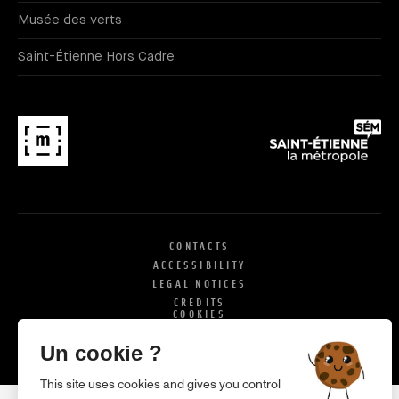
Musée des verts
Saint-Étienne Hors Cadre
CONTACTS
ACCESSIBILITY
LEGAL NOTICES
CREDITS
COOKIES
X
SI
Un cookie ?
This site uses cookies and gives you control