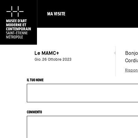
MA VISITE
Le MAMC+
Bonjo
Gio. 26 Ottobre 2023
Cordi
In
Rispon
risposta
a
IL TUO NOME
Bonjour,
Le
fonds
de…
COMMENTO
di
Jean
Paul