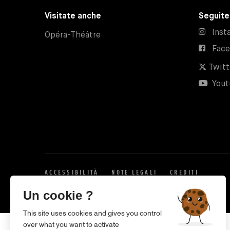
Visitate anche
Seguite
Inst
Opéra-Théâtre
Fac
Twitt
Yout
ACCESSIBILITÀ
NOTE LEGALI
CREDITI
X
Un cookie ?
This site uses cookies and gives you control
over what you want to activate