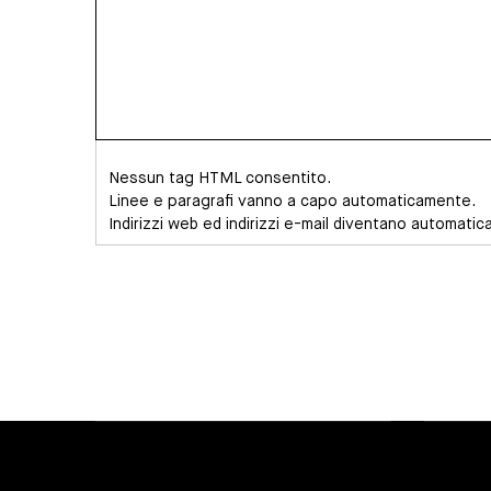
Morin
(non
verificato)
Nessun tag HTML consentito.
Linee e paragrafi vanno a capo automaticamente.
Indirizzi web ed indirizzi e-mail diventano automatic