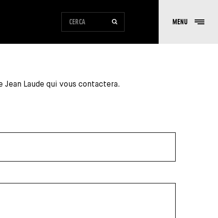
MODULO DI RICERCA DEL SITO
MENU
CERCA
e Jean Laude qui vous contactera.