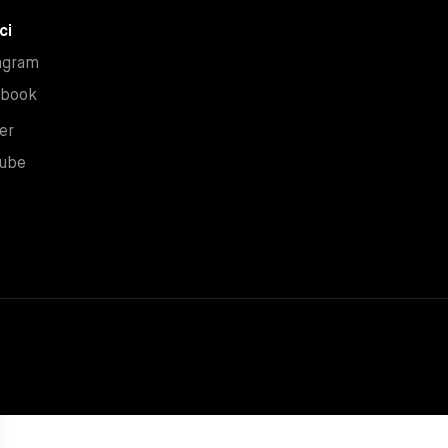
ci
Nuova finestra
agram
Nuova finestra
ebook
Nuova finestra
er
Nuova finestra
ube