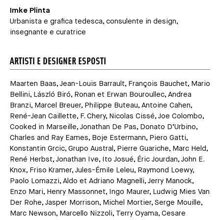
Imke Plinta
Urbanista e grafica tedesca, consulente in design,
insegnante e curatrice
ARTISTI E DESIGNER ESPOSTI
Maarten Baas, Jean-Louis Barrault, François Bauchet, Mario
Bellini, László Biró, Ronan et Erwan Bouroullec, Andrea
Branzi, Marcel Breuer, Philippe Buteau, Antoine Cahen,
René-Jean Caillette, F. Chery, Nicolas Cissé, Joe Colombo,
Cooked in Marseille, Jonathan De Pas, Donato D’Urbino,
Charles and Ray Eames, Boje Estermann, Piero Gatti,
Konstantin Grcic, Grupo Austral, Pierre Guariche, Marc Held,
René Herbst, Jonathan Ive, Ito Josué, Éric Jourdan, John E.
Knox, Friso Kramer, Jules-Émile Leleu, Raymond Loewy,
Paolo Lomazzi, Aldo et Adriano Magnelli, Jerry Manock,
Enzo Mari, Henry Massonnet, Ingo Maurer, Ludwig Mies Van
Der Rohe, Jasper Morrison, Michel Mortier, Serge Mouille,
Marc Newson, Marcello Nizzoli, Terry Oyama, Cesare