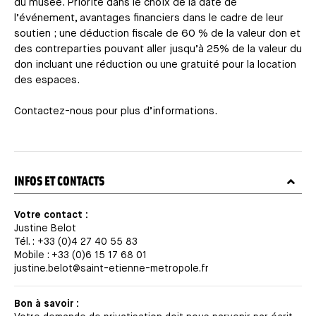
du musée. Priorité dans le choix de la date de
l’événement, avantages financiers dans le cadre de leur
soutien ; une déduction fiscale de 60 % de la valeur don et
des contreparties pouvant aller jusqu’à 25% de la valeur du
don incluant une réduction ou une gratuité pour la location
des espaces.
Contactez-nous pour plus d’informations.
TITRE
INFOS ET CONTACTS
Votre contact :
Justine Belot
Tél. : +33 (0)4 27 40 55 83
Mobile : +33 (0)6 15 17 68 01
justine.belot@saint-etienne-metropole.fr
Bon à savoir :