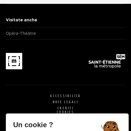
Visitate anche
Opéra-Théâtre
ACCESSIBILITÀ
NOTE LEGALI
CREDITI
COOKIES
X
SI
Un cookie ?