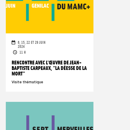
DATE
8, 15, 22 ET 29 JUIN
2024
ORARI
11 H
RENCONTRE AVEC L'ŒUVRE DE JEAN-
BAPTISTE CARPEAUX, "LA DÉESSE DE LA
MORT"
Visite thématique