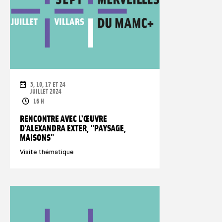
DATE
3, 10, 17 ET 24
JUILLET 2024
ORARI
16 H
RENCONTRE AVEC L'ŒUVRE
D'ALEXANDRA EXTER, "PAYSAGE,
MAISONS"
Visite thématique