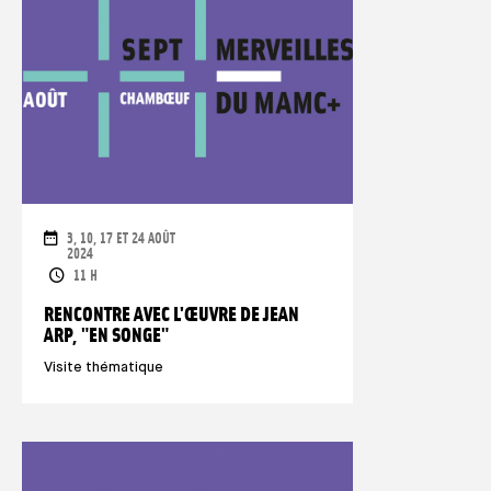
DATE
3, 10, 17 ET 24 AOÛT
2024
ORARI
11 H
RENCONTRE AVEC L'ŒUVRE DE JEAN
ARP, "EN SONGE"
Visite thématique