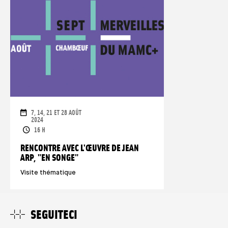
DATE
7, 14, 21 ET 28 AOÛT
2024
ORARI
16 H
RENCONTRE AVEC L'ŒUVRE DE JEAN
ARP, "EN SONGE"
Visite thématique
SEGUITECI