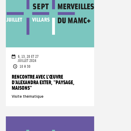
DATE
6, 13, 20 ET 27
JUILLET 2024
ORARI
10 H 30
RENCONTRE AVEC L'ŒUVRE
D'ALEXANDRA EXTER, "PAYSAGE,
MAISONS"
Visite thématique