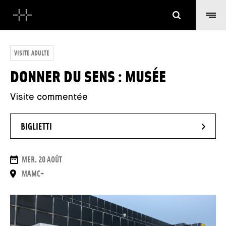
Cerca
VISITE ADULTE
DONNER DU SENS : MUSÉE
Visite commentée
- NUOVA FINESTRA
BIGLIETTI
DATE
MER. 20 AOÛT
LUOGO
MAMC+