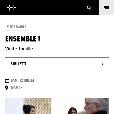
Cerca
VISITE FAMILLE
ENSEMBLE !
Visite famille
- NUOVA FINESTRA
BIGLIETTI
DATE
SAM. 12 JUILLET
LUOGO
MAMC+