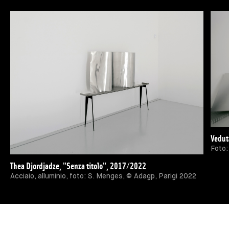
Vedut
Foto:
Thea Djordjadze, "Senza titolo", 2017/2022
Acciaio, alluminio, foto: S. Menges, © Adagp, Parigi 2022