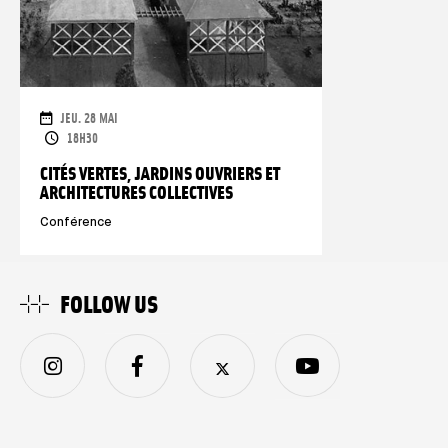
DATES
JEU. 28 MAI
OPENING TIMES
18H30
CITÉS VERTES, JARDINS OUVRIERS ET
ARCHITECTURES COLLECTIVES
Conférence
FOLLOW US