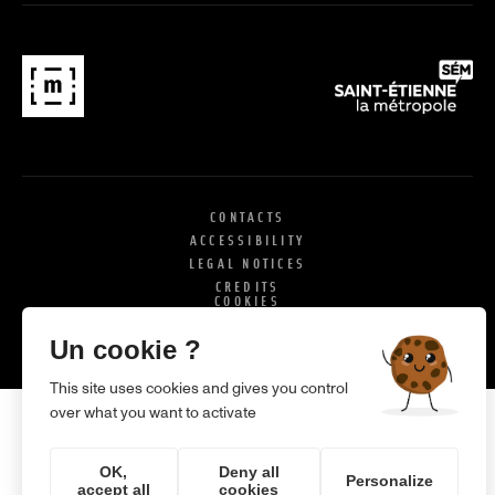
CONTACTS
ACCESSIBILITY
LEGAL NOTICES
CREDITS
COOKIES
X
SI
Un cookie ?
This site uses cookies and gives you control
over what you want to activate
OK,
Deny all
Personalize
accept all
cookies