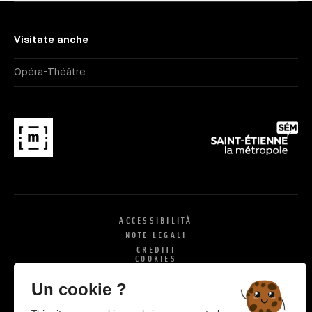
Visitate anche
Opéra-Théâtre
ACCESSIBILITÀ
NOTE LEGALI
CREDITI
COOKIES
X
SI
Un cookie ?