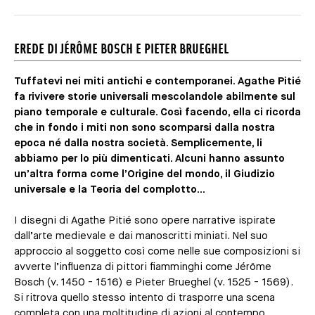
EREDE DI JÉRÔME BOSCH E PIETER BRUEGHEL
Tuffatevi nei miti antichi e contemporanei. Agathe Pitié
fa rivivere storie universali mescolandole abilmente sul
piano temporale e culturale. Così facendo, ella ci ricorda
che in fondo i miti non sono scomparsi dalla nostra
epoca né dalla nostra società. Semplicemente, li
abbiamo per lo più dimenticati. Alcuni hanno assunto
un’altra forma come l’Origine del mondo, il Giudizio
universale e la Teoria del complotto...
I disegni di Agathe Pitié sono opere narrative ispirate
dall’arte medievale e dai manoscritti miniati. Nel suo
approccio al soggetto così come nelle sue composizioni si
avverte l’influenza di pittori fiamminghi come Jérôme
Bosch (v. 1450 - 1516) e Pieter Brueghel (v. 1525 - 1569).
Si ritrova quello stesso intento di trasporre una scena
completa con una moltitudine di azioni al contempo