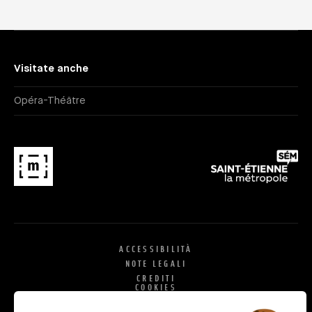
Visitate anche
Opéra-Théâtre
ACCESSIBILITÀ
NOTE LEGALI
CREDITI
COOKIES
X
SI