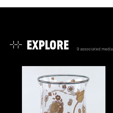
EXPLORE
9 associated media 