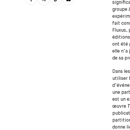
signific
groupe 
expérim
fait con
Fluxus, 
édition
ont été
elle n’a
de sa pr
Dans les
utilise
d’événe
une par
est un e
œuvre
T
publicat
partiti
donne li