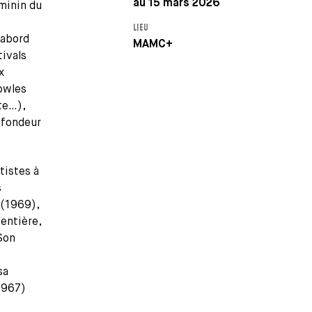
au 15 mars 2026
minin du
LIEU
’abord
MAMC+
tivals
x
owles
te…),
ofondeur
tistes à
s
 (1969),
entière,
Son
sa
1967)
e