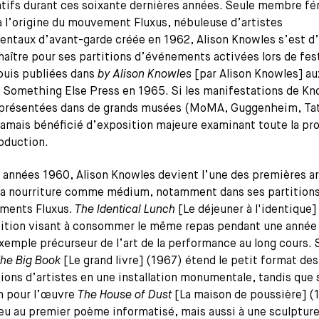
atifs durant ces soixante dernières années. Seule membre fé
à l’origine du mouvement Fluxus, nébuleuse d’artistes
entaux d’avant-garde créée en 1962, Alison Knowles s’est d
naître pour ses partitions d’événements activées lors de fes
puis publiées dans
by Alison Knowles
[par Alison Knowles] au
s Something Else Press en 1965. Si les manifestations de Kn
 présentées dans de grands musées (MoMA, Guggenheim, Ta
 jamais bénéficié d’exposition majeure examinant toute la pr
oduction.
 années 1960, Alison Knowles devient l’une des premières ar
r la nourriture comme médium, notamment dans ses partition
ments Fluxus.
The Identical Lunch
[Le déjeuner à l'identique]
tition visant à consommer le même repas pendant une année 
xemple précurseur de l’art de la performance au long cours. 
he Big Book
[Le grand livre] (1967) étend le petit format des
ions d’artistes en une installation monumentale, tandis que 
on pour l’œuvre
The House of Dust
[La maison de poussière] (
eu au premier poème informatisé, mais aussi à une sculptur