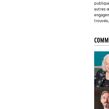
publique
autres 
engageme
trouvés,
COMMI