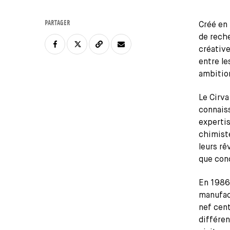
PARTAGER
Créé en 
de reche
créative
entre le
ambition
Le Cirva
connaiss
experti
chimiste
leurs rê
que con
En 1986,
manufact
nef cent
différen