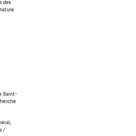
s des
 nature
e Saint-
cherche
néral,
e /