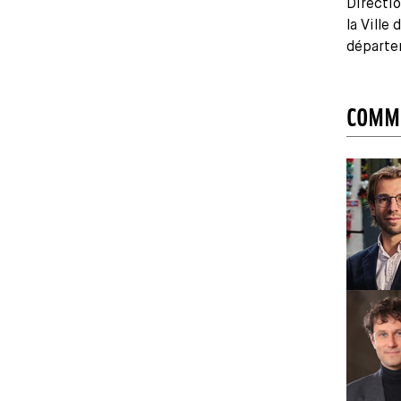
Directio
la Ville
départe
COMMI