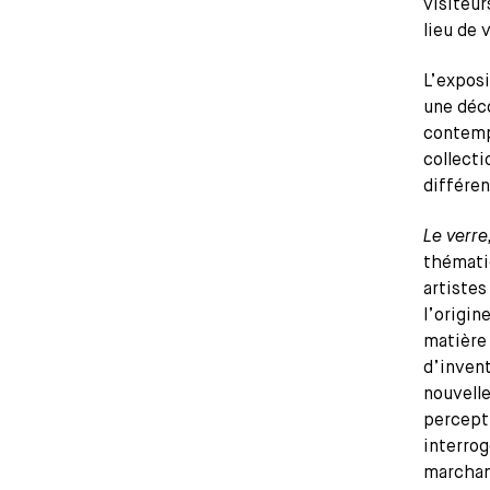
visiteur
lieu de v
L’exposi
une déc
contempo
collecti
différen
Le verre
thématiq
artistes
l’origi
matière 
d’invent
nouvelle
percepti
interrog
marchand