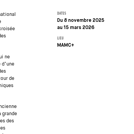
DATES
national
Du 8 novembre 2025
e
au 15 mars 2026
 croisée
des
LIEU
MAMC+
ui ne
e d’une
des
tour de
hniques
ancienne
a grande
les des
les