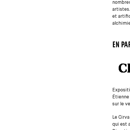
nombreus
artistes
et artif
alchimie
EN PA
Exposit
Étienne 
sur le v
Le Cirva
qui est 