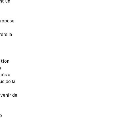
nt un
ropose
ers la
ition
s
iés à
ue de la
dvenir de
e