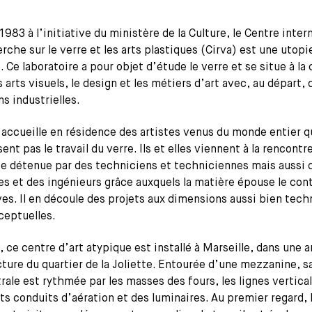
1983 à l’initiative du ministère de la Culture, le Centre inter
rche sur le verre et les arts plastiques (Cirva) est une utopi
. Ce laboratoire a pour objet d’étude le verre et se situe à la
s arts visuels, le design et les métiers d’art avec, au départ, 
s industrielles.
 accueille en résidence des artistes venus du monde entier q
ent pas le travail du verre. Ils et elles viennent à la rencontr
se détenue par des techniciens et techniciennes mais aussi 
s et des ingénieurs grâce auxquels la matière épouse le con
ves. Il en découle des projets aux dimensions aussi bien tec
ceptuelles.
 ce centre d’art atypique est installé à Marseille, dans une 
ure du quartier de la Joliette. Entourée d’une mezzanine, s
rale est rythmée par les masses des fours, les lignes vertica
ts conduits d’aération et des luminaires. Au premier regard, 