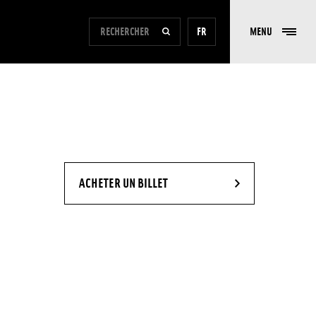
FORMULAIRE DE RECHERCHE DU SITE
FR
MENU
RECHERCHER
- NOUVELLE FENÊTRE
ACHETER UN BILLET