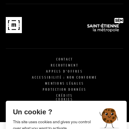
CONTACT
RECRUTEMENT
APPELS D'OFFRES
ACCESSIBILITÉ : NON CONFORME
MENTIONS LÉGALES
PROTECTION DONNÉES
CRÉDITS
COOKIES
X
SI
Un cookie ?
This site uses cookies and gives you control
over what you want to activate