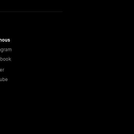
nous
Nouvelle fenêtre
agram
Nouvelle fenêtre
ebook
Nouvelle fenêtre
er
Nouvelle fenêtre
ube