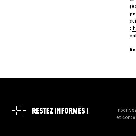
(é
po
su
:
h
en
Ré
RESTEZ INFORMÉS !
Inscrive
et conte